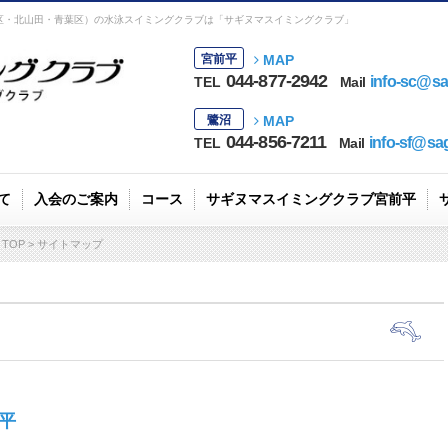
区・北山田・青葉区）の水泳スイミングクラブは「サギヌマスイミングクラブ」
宮前平
MAP
044-877-2942
info-sc@sa
TEL
Mail
鷺沼
MAP
044-856-7211
info-sf@sa
TEL
Mail
て
入会のご案内
コース
サギヌマスイミングクラブ宮前平
見学・無料体験
コース案内
コーチ紹介
送迎バス
TOP
サイトマップ
平