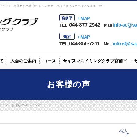
・北山田・青葉区）の水泳スイミングクラブは「サギヌマスイミングクラブ」
宮前平
MAP
044-877-2942
info-sc@sa
TEL
Mail
鷺沼
MAP
044-856-7211
info-sf@sa
TEL
Mail
て
入会のご案内
コース
サギヌマスイミングクラブ宮前平
見学・無料体験
コース案内
コーチ紹介
送迎バス
お客様の声
TOP
お客様の声
2022年