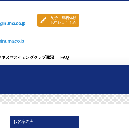
見学・無料体験
お申込はこちら
ginuma.co.jp
ginuma.co.jp
サギヌマスイミングクラブ鷺沼
FAQ
見学・無料体験
コース案内
コーチ紹介
送迎バス
お客様の声